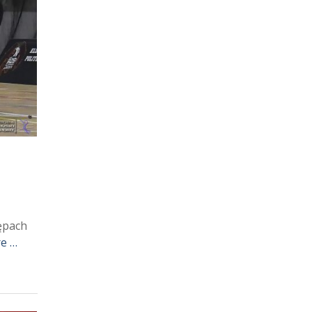
ępach
e …