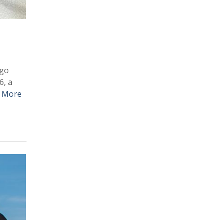
ego
6, a
 More