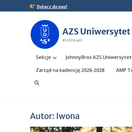
Skip
Dołącz do nas!
to
content
AZS Uniwersytet
#UGteam
Sekcje
JohnnyBros AZS Uniwersytet
Zarząd na kadencję 2026-2028
AMP Te
Search
Autor:
Iwona