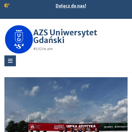
Skip
Dołącz do nas!
to
content
AZS Uniwersytet
Gdański
#UGteam