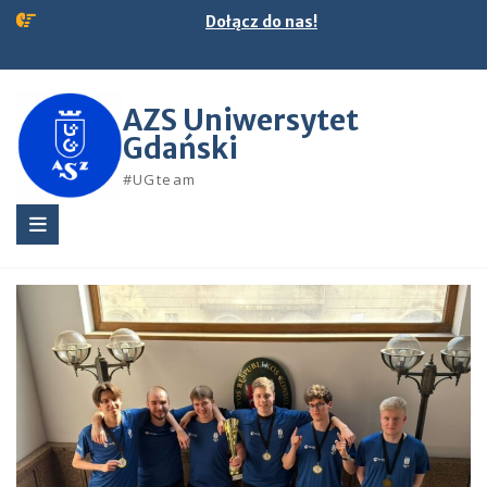
Skip
Dołącz do nas!
to
content
AZS Uniwersytet
Gdański
#UGteam