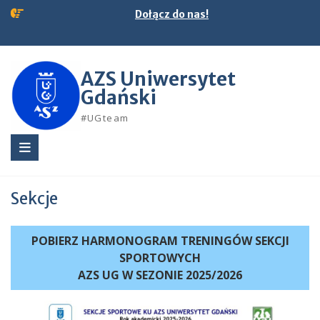
Skip
Dołącz do nas!
to
content
AZS Uniwersytet
Gdański
#UGteam
Sekcje
POBIERZ HARMONOGRAM TRENINGÓW SEKCJI
SPORTOWYCH
AZS UG W SEZONIE 2025/2026