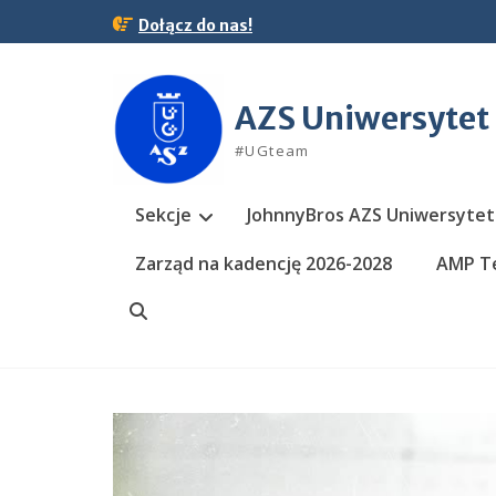
Skip
Dołącz do nas!
to
content
AZS Uniwersytet
#UGteam
Sekcje
JohnnyBros AZS Uniwersytet
Zarząd na kadencję 2026-2028
AMP Te
Search