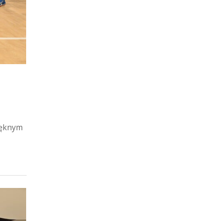
ięknym