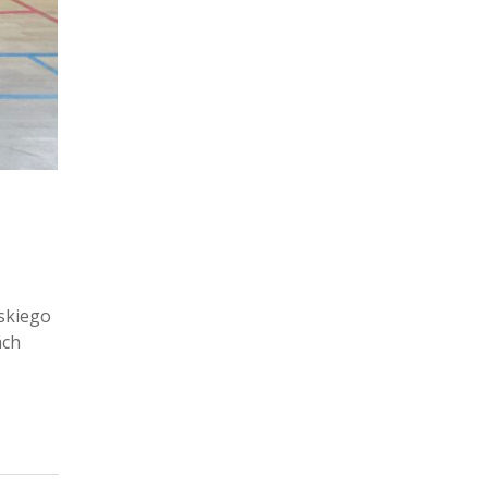
skiego
ach