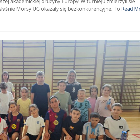
szej akademickiej drużyny Europy! W turnieju zmierzyli się
o właśnie Morsy UG okazały się bezkonkurencyjne. To
Read M