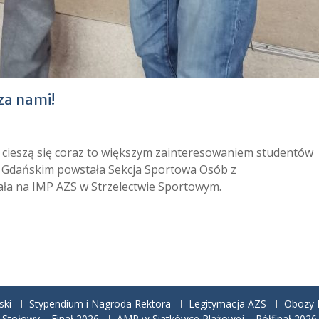
za nami!
k cieszą się coraz to większym zainteresowaniem studentów
ie Gdańskim powstała Sekcja Sportowa Osób z
ała na IMP AZS w Strzelectwie Sportowym.
ski
Stypendium i Nagroda Rektora
Legitymacja AZS
Obozy N
Stołowy – Finał 2026
AMP w Siatkówce Plażowej – Półfinał 2026