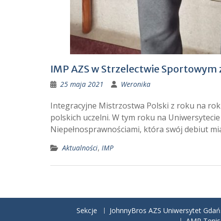
IMP AZS w Strzelectwie Sportowym 
25 maja 2021
Weronika
Integracyjne Mistrzostwa Polski z roku na ro
polskich uczelni. W tym roku na Uniwersytec
Niepełnosprawnościami, która swój debiut mi
Aktualności
,
IMP
Sekcje
JohnnyBros AZS Uniwersytet Gdań
AMP Tenis 