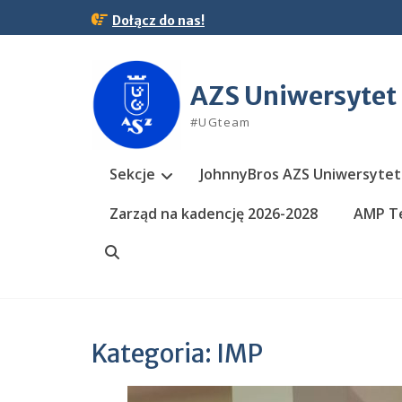
Skip
Dołącz do nas!
to
content
AZS Uniwersytet
#UGteam
Sekcje
JohnnyBros AZS Uniwersytet
Zarząd na kadencję 2026-2028
AMP Te
Search
Kategoria:
IMP