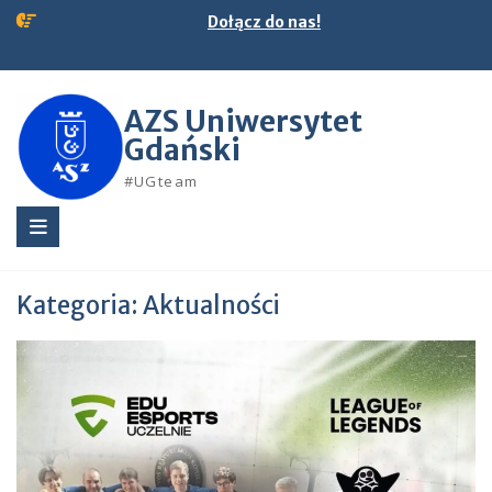
Skip
Dołącz do nas!
to
content
AZS Uniwersytet
Gdański
#UGteam
Kategoria:
Aktualności