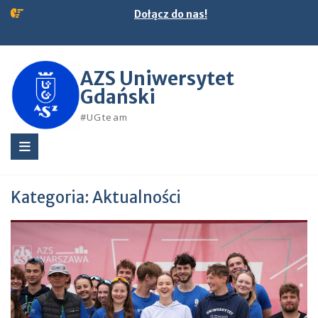
Skip
Dołącz do nas!
to
content
AZS Uniwersytet
Gdański
#UGteam
Kategoria:
Aktualności