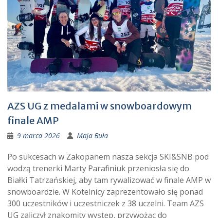
AZS UG z medalami w snowboardowym
finale AMP
9 marca 2026
Maja Buła
Po sukcesach w Zakopanem nasza sekcja SKI&SNB pod
wodzą trenerki Marty Parafiniuk przeniosła się do
Białki Tatrzańskiej, aby tam rywalizować w finale AMP w
snowboardzie. W Kotelnicy zaprezentowało się ponad
300 uczestników i uczestniczek z 38 uczelni. Team AZS
UG zaliczył znakomity występ, przywożąc do