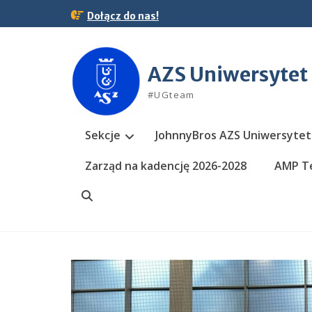
Skip
Dołącz do nas!
to
content
AZS Uniwersytet
#UGteam
Sekcje
JohnnyBros AZS Uniwersytet
Zarząd na kadencję 2026-2028
AMP Te
Search