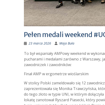
Pełen medali weekend #
23 marca 2026
Maja Buła
To był wspaniały AMPowy weekend w wykona
pucharami i medalami zarówno z Warszawy, jak
zawodniczek i zawodników:
Finał AMP w ergometrze wioślarskim
W stolicy Polski zameldowało się 12 zawodnicze
zaprezentowała się Monika Trawczyńska, która
do tego złoto w typie UNI, w którym dołączył
lokatę zanotował Ryszard Piasecki, który powio