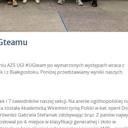
UGteamu
niu AZS UG! #UGteam po wymarzonych występach wraca z
 i z Białegostoku. Poniżej przedstawiamy wyniki naszych
k i 7 zawodników naszej sekcji. Na arenie ogólnopolskiej na
 została Akademicką Wicemistrzynią Polski w kat. open! Do
a również Gabriela Stefaniak zdobywając brąz. Z panów najw
słował po 4. miejsce w klasyfikacji generalnej i złoto w