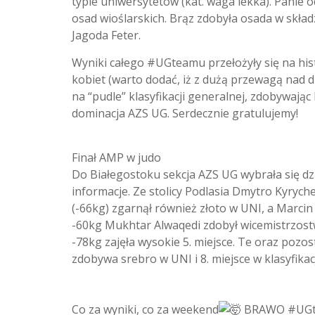
typie uniwersytetów (kat. waga lekka). Panie 
osad wioślarskich. Brąz zdobyła osada w skład
Jagoda Feter.
Wyniki całego #UGteamu przełożyły się na hist
kobiet (warto dodać, iż z dużą przewagą nad d
na “pudle” klasyfikacji generalnej, zdobywając
dominacja AZS UG. Serdecznie gratulujemy!
Finał AMP w judo
Do Białegostoku sekcja AZS UG wybrała się 
informacje. Ze stolicy Podlasia Dmytro Kyrych
(-66kg) zgarnął również złoto w UNI, a Marcin 
-60kg Mukhtar Alwaqedi zdobył wicemistrzost
-78kg zajęła wysokie 5. miejsce. Te oraz poz
zdobywa srebro w UNI i 8. miejsce w klasyfikac
Co za wyniki, co za weekend
BRAWO #UG