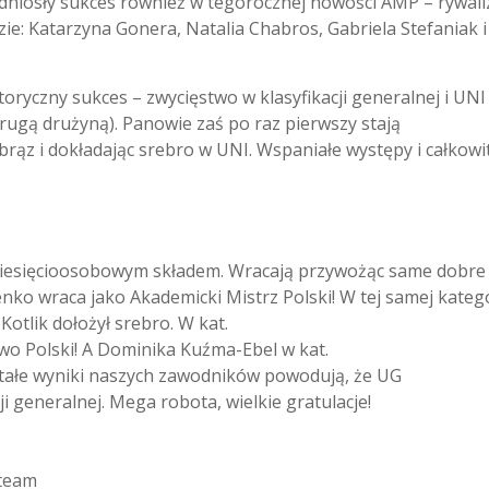
odniosły sukces również w tegorocznej nowości AMP – rywaliz
zie: Katarzyna Gonera, Natalia Chabros, Gabriela Stefaniak i
oryczny sukces – zwycięstwo w klasyfikacji generalnej i UNI
rugą drużyną). Panowie zaś po raz pierwszy stają
 brąz i dokładając srebro w UNI. Wspaniałe występy i całkowi
dziesięcioosobowym składem. Wracają przywożąc same dobre
enko wraca jako Akademicki Mistrz Polski! W tej samej katego
Kotlik dołożył srebro. W kat.
wo Polski! A Dominika Kuźma-Ebel w kat.
ostałe wyniki naszych zawodników powodują, że UG
ji generalnej. Mega robota, wielkie gratulacje!
team