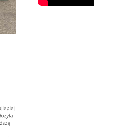
jlepiej
łożyła
yższą