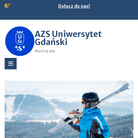
Skip
Dołącz do nas!
to
content
AZS Uniwersytet
Gdański
#UGteam