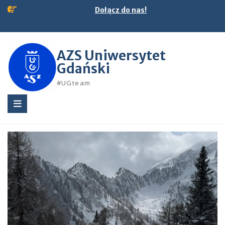
Skip
Dołącz do nas!
to
content
AZS Uniwersytet
Gdański
#UGteam