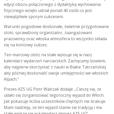
edycji obozu połączonego z dydaktyką wychowania
fizycznego wzięło udział ponad 40 osób co jest
niewątpliwie sporym sukcesem.
Warunki pogodowe doskonałe, świetnie przygotowane
stoki, sprawdzony organizator, zaangażowani
pracownicy oraz włoska atmosfera to wszystko składa
się na końcowy sukces.
Ten marcowy obóz na stałe wpisuje się w nasz
kalendarz wydarzeń narciarskich. Zachęcamy bowiem,
aby najpierw skorzystać z nauki w Białce Tatrzańskiej
aby później doskonalić swoje umiejętności we włoskich
Alpach.”
Prezes AZS UG Piotr Walczak dodaje: „Cieszę się, ze
udało się zorganizować tegoroczny wyjazd do Włoch.
Jak pokazuje liczba uczestników chętnych nie brakuje.
Mam nadzieję, ze ten wyjazd stanie sie tradycją i ma
stałe wpiszę sie w kalendarz imprez AZS UG”