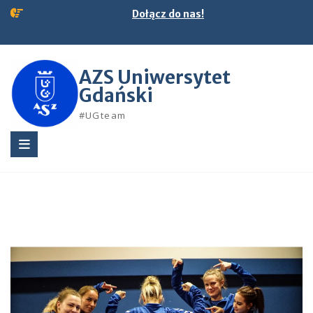
Skip
Dołącz do nas!
to
content
AZS Uniwersytet
Gdański
#UGteam