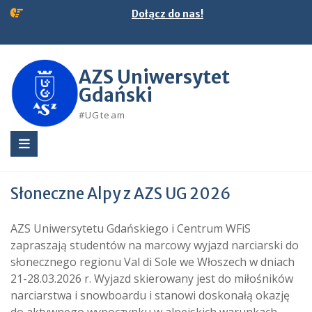
Skip
Dołącz do nas!
to
content
AZS Uniwersytet
Gdański
#UGteam
Słoneczne Alpy z AZS UG 2026
AZS Uniwersytetu Gdańskiego i Centrum WFiS
zapraszają studentów na marcowy wyjazd narciarski do
słonecznego regionu Val di Sole we Włoszech w dniach
21-28.03.2026 r. Wyjazd skierowany jest do miłośników
narciarstwa i snowboardu i stanowi doskonałą okazję
do aktywnego wypoczynku w alpejskich warunkach.