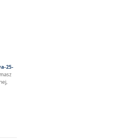
wa-25-
ymasz
nej,