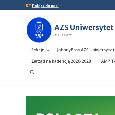
Skip
Dołącz do nas!
to
content
AZS Uniwersytet
#UGteam
Sekcje
JohnnyBros AZS Uniwersytet
Zarząd na kadencję 2026-2028
AMP Te
Search