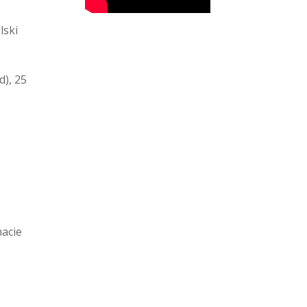
lski
), 25
macie