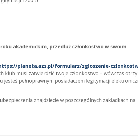
itymacji 1200 zł
i
ym roku akademickim, przedłuż członkostwo w swoim
ttps://planeta.azs.pl/formularz/zgloszenie-czlonkost
h klub musi zatwierdzić twoje członkostwo – wówczas otrz
iu jesteś pełnoprawnym posiadaczem legitymacji elektronicz
h ubezpieczenia znajdziecie w poszczególnych zakładkach na