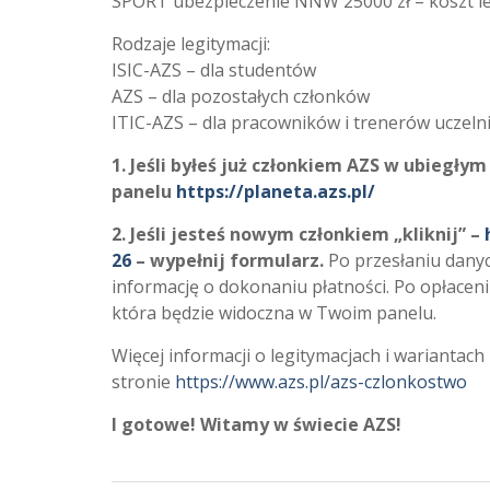
SPORT ubezpieczenie NNW 25000 zł – koszt leg
Rodzaje legitymacji:
ISIC-AZS – dla studentów
AZS – dla pozostałych członków
ITIC-AZS – dla pracowników i trenerów uczeln
1. Jeśli byłeś już członkiem AZS w ubiegł
panelu
https://planeta.azs.pl/
2. Jeśli jesteś nowym członkiem „kliknij” –
h
26
– wypełnij formularz.
Po przesłaniu danyc
informację o dokonaniu płatności. Po opłacen
która będzie widoczna w Twoim panelu.
Więcej informacji o legitymacjach i wariantac
stronie
https://www.azs.pl/azs-czlonkostwo
I gotowe! Witamy w świecie AZS!