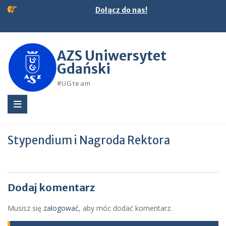
Skip
Dołącz do nas!
to
content
AZS Uniwersytet
Gdański
#UGteam
Stypendium i Nagroda Rektora
Dodaj komentarz
Musisz się
zalogować
, aby móc dodać komentarz.