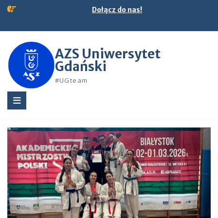
Skip
Dołącz do nas!
to
content
AZS Uniwersytet
Gdański
#UGteam