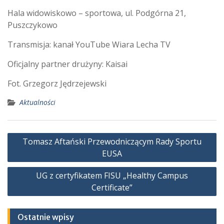
Hala widowiskowo – sportowa, ul. Podgórna 21,
Puszczykowo
Transmisja: kanał YouTube Wiara Lecha TV
Oficjalny partner drużyny: Kaisai
Fot. Grzegorz Jędrzejewski
Aktualności
Nawigacja
Tomasz Aftański Przewodniczącym Rady Sportu
wpisu
EUSA
UG z certyfikatem FISU „Healthy Campus
Certificate”
Ostatnie wpisy