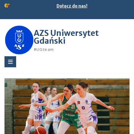
Skip
Dołącz do nas!
to
content
AZS Uniwersytet
Gdański
#UGteam