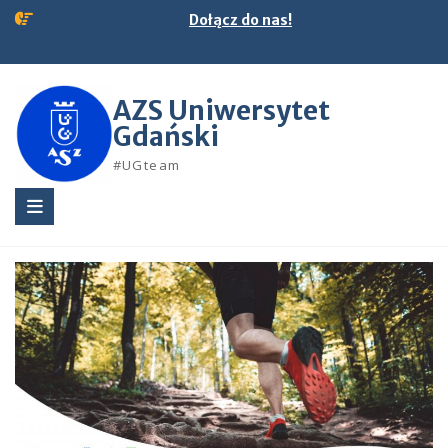
Skip
Dołącz do nas!
to
content
AZS Uniwersytet
Gdański
#UGteam