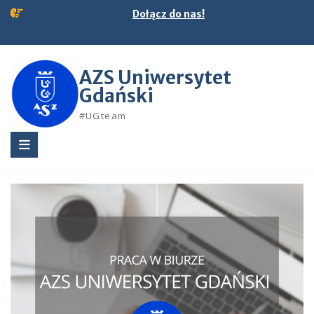
Skip
Dołącz do nas!
to
content
AZS Uniwersytet
Gdański
#UGteam