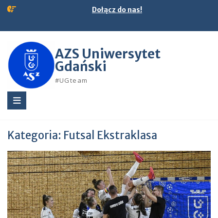
Skip
Dołącz do nas!
to
content
AZS Uniwersytet
Gdański
#UGteam
Kategoria:
Futsal Ekstraklasa