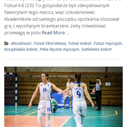
Futsal 6:0 (2:0) To gospodarze byli zdecydowanym
faworytem tego meczu, więc szkoleniowiec
Akademików od samego początku spotkania stosował
grę z wycofanym bramkarzem, żeby zniwelować
przewagę w polu
Read More …
Aktualności
,
Futsal Ekstraklasa
,
Futsal kobiet
,
Futsal mężczyzn
,
Koszykówka kobiet
,
Piłka Ręczna mężczyzn
,
Siatkówka kobiet