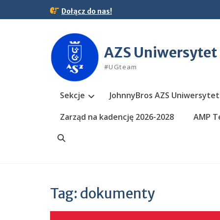
Skip
Dołącz do nas!
to
content
AZS Uniwersytet
#UGteam
Sekcje
JohnnyBros AZS Uniwersytet
Zarząd na kadencję 2026-2028
AMP Te
Search
Tag:
dokumenty