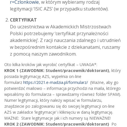
r=Czlonkowie
, w którym wybieramy rodzaj
legitymacji ‘ISIC AZS’ (w przypadku studentów).
CERTYFIKAT
Do uczestnictwa w Akademickich Mistrzostwach
Polski potrzebujemy ‘certyfikat przynależności
akademickiej’. Z racji nauczania zdalnego i utrudnień
w bezpośrednim kontakcie z dziekanatami, ruszamy
z pomocą naszym zawodnikom.
Oto kilka kroków jak wyrobić certyfikat – UWAGA*:
KROK 1 (ZAWODNIK: Student/pracownik/doktorant)
, który
posiada legitymację AZS, wypełnia on-line
formularz
https://2021.e-madzia.pl/formularz/
(Ważne, aby go
potwierdzić mailowo – informacja przychodzi na maila, którego
wpisaliśmy do formularza – sprawdzamy również folder SPAM).
Numer legitymacji, który należy wpisać w formularzu,
znajdziecie po zalogowaniu się do swojej legitymacji on-line
AZS w zakładce ‘legitymacje’ i kliknięciu w daną legitymację.
WAŻNE: Stare legitymacje jak i ich numery są NIEWAŻNE!
KROK 2 (ZAWODNIK: Student/pracownik/doktorant)
Po