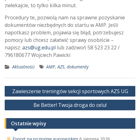
zwlekajcie, to tylko kilka minut.
Procedury te, pozwolą nam na sprawne pozyskanie
dokumentów niezbędnych do startu w AMP. Jeśli
napotkasz problem, pojawia się błąd, potrzebujesz
pomocy lub chcesz załatwić sprawy osobiście –
napisz:
azs@ug.edu.pl
lub zadzwoń 58 523 23 22 /
796180677 Wojciech Pawicki
Aktualności
AMP
,
AZS
,
dokumenty
Nawigacja
Zawieszenie treningów sekcji sportowych AZS UG
wpisu
Be Better! Twoja droga do celu!
Ostatnie wpisy
Esport na poziomie europejskim
6 sierpnia 2026