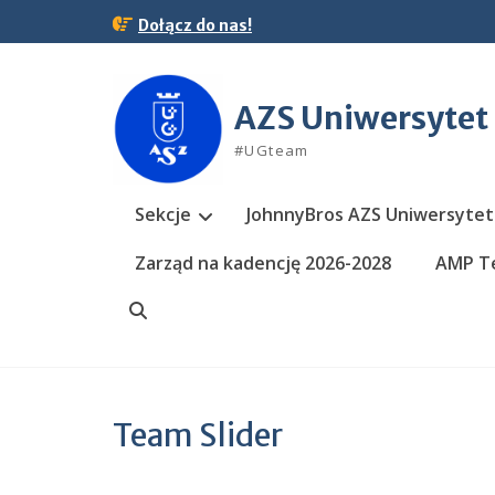
Skip
Dołącz do nas!
to
content
AZS Uniwersytet
#UGteam
Sekcje
JohnnyBros AZS Uniwersytet
Zarząd na kadencję 2026-2028
AMP Te
Search
Team Slider