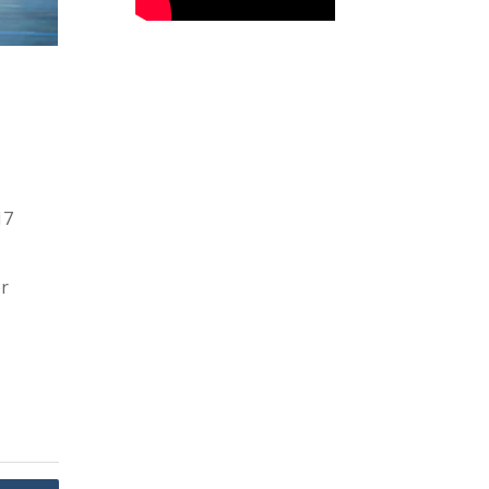
17
er