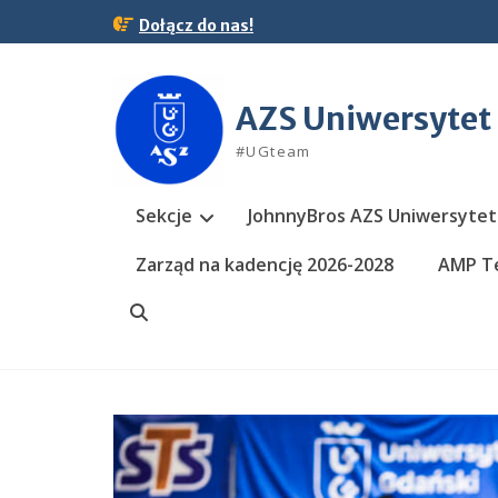
Skip
Dołącz do nas!
to
content
AZS Uniwersytet
#UGteam
Sekcje
JohnnyBros AZS Uniwersytet
Zarząd na kadencję 2026-2028
AMP Te
Search