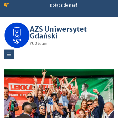
Skip
Dołącz do nas!
to
content
AZS Uniwersytet
Gdański
#UGteam