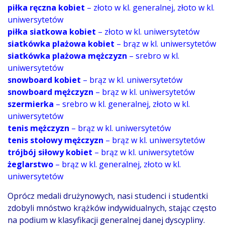
piłka ręczna kobiet
– złoto w kl. generalnej, złoto w kl.
uniwersytetów
piłka siatkowa kobiet
– złoto w kl. uniwersytetów
siatkówka plażowa kobiet
– brąz w kl. uniwersytetów
siatkówka plażowa mężczyzn
– srebro w kl.
uniwersytetów
snowboard kobiet
– brąz w kl. uniwersytetów
snowboard mężczyzn
– brąz w kl. uniwersytetów
szermierka
– srebro w kl. generalnej, złoto w kl.
uniwersytetów
tenis mężczyzn
– brąz w kl. uniwersytetów
tenis stołowy mężczyzn
– brąz w kl. uniwersytetów
trójbój siłowy kobiet
– brąz w kl. uniwersytetów
żeglarstwo
– brąz w kl. generalnej, złoto w kl.
uniwersytetów
Oprócz medali drużynowych, nasi studenci i studentki
zdobyli mnóstwo krążków indywidualnych, stając często
na podium w klasyfikacji generalnej danej dyscypliny.