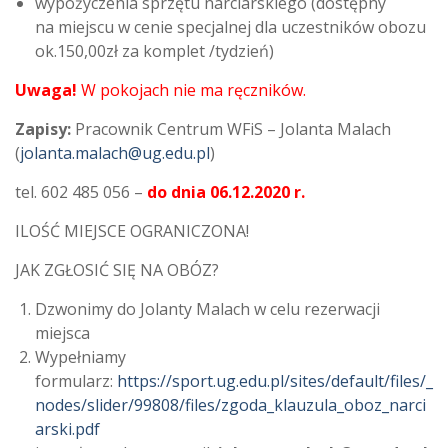
wypożyczenia sprzętu narciarskiego (dostępny
na miejscu w cenie specjalnej dla uczestników obozu
ok.150,00zł za komplet /tydzień)
Uwaga!
W pokojach nie ma ręczników.
Zapisy:
Pracownik Centrum WFiS – Jolanta Malach
(
jolanta.malach@ug.edu.pl
)
tel. 602 485 056 –
do dnia 06.12.2020 r.
ILOŚĆ MIEJSCE OGRANICZONA!
JAK ZGŁOSIĆ SIĘ NA OBÓZ?
Dzwonimy do Jolanty Malach w celu rezerwacji
miejsca
Wypełniamy
formularz:
https://sport.ug.edu.pl/sites/default/files/_
nodes/slider/99808/files/zgoda_klauzula_oboz_narci
arski.pdf