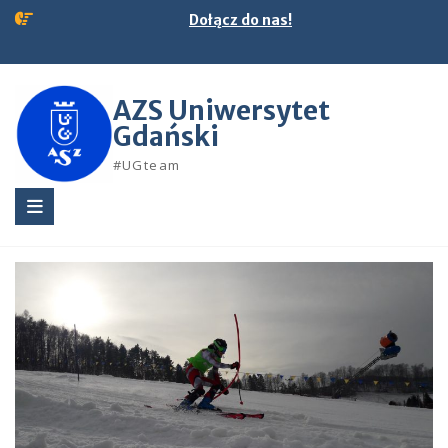
Skip
Dołącz do nas!
to
content
AZS Uniwersytet
Gdański
#UGteam