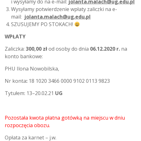
i wysyłamy do na e-mail:
jolanta.malach@ug.edu.pl
Wysyłamy potwierdzenie wpłaty zaliczki na e-
mail:
jolanta.malach@ug.edu.pl
SZUSUJEMY PO STOKACH!
WPŁATY
Zaliczka:
300,00 zł
od osoby do dnia
06.12.2020 r.
na
konto bankowe:
PHU Ilona Nowobilska,
Nr konta
:
18 1020 3466 0000 9102 0113 9823
Tytułem: 13–20.02.21
UG
Pozostała kwota płatna gotówką na miejscu w dniu
rozpoczęcia obozu.
Opłata za karnet – j.w.