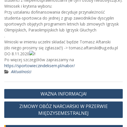
studenci z niepełnosprawnościami (w tym osoby niedosłyszące).
Wniosek i kryteria wyboru:
Przy ustalaniu dofinansowania decyduje przynależność
studenta-sportowca do jednej z grup zawodników dyscyplin
sportowych objętych programem letnich lub zimowych Igrzysk
Olimpijskich, Paraolimpijskich lub Igrzysk Głuchych
.
Wnioski w imieniu uczelni składać będzie Tomasz Aftanski
(do niego prosimy się zgłaszać!) -> tomasz.aftanski@ug.edu.pl
DO 8.11.2020
Po więcej szczegółów zapraszamy na
https://sportowieczindeksem.pl/nabor/
Aktualności
Nawigacja
WAŻNA INFORMACJA!
wpisu
ZIMOWY OBÓZ NARCIARSKI W PRZERWIE
MIĘDZYSEMESTRALNEJ