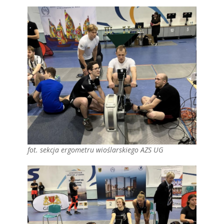
fot. sekcja ergometru wioślarskiego AZS UG