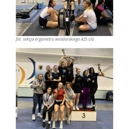
fot. sekcja ergometru wioślarskiego AZS UG