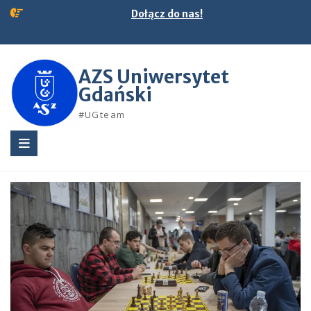
Skip
Dołącz do nas!
to
content
AZS Uniwersytet
Gdański
#UGteam