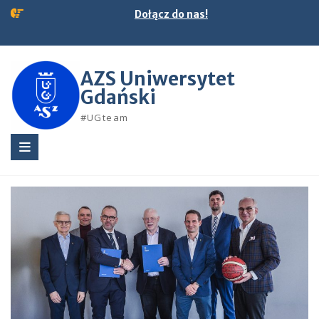
Skip
Dołącz do nas!
to
content
AZS Uniwersytet
Gdański
#UGteam