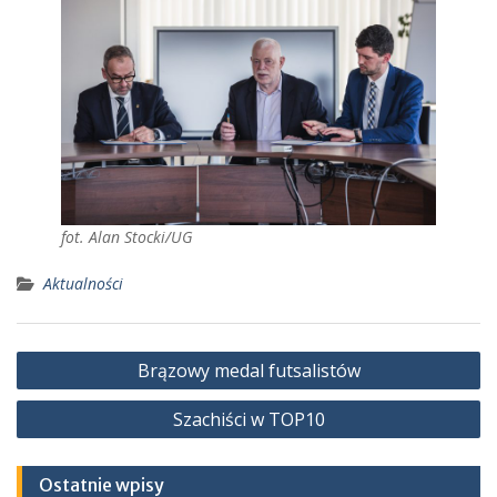
fot. Alan Stocki/UG
Aktualności
Nawigacja
Brązowy medal futsalistów
wpisu
Szachiści w TOP10
Ostatnie wpisy