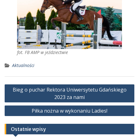
fot. FB AMP w jeździectwie
Aktualności
Nawigacja
Bieg o puchar Rektora Uniwersytetu Gdańskiego
wpisu
2023 za nami
Piłka nożna w wykonaniu Ladies!
Ostatnie wpisy