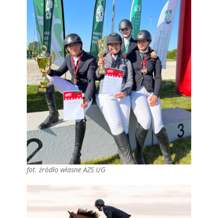
fot. źródło własne AZS UG