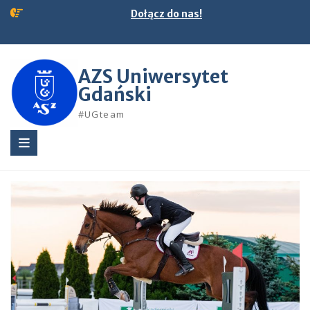
Skip
Dołącz do nas!
to
content
AZS Uniwersytet
Gdański
#UGteam