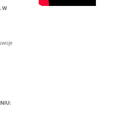
. W
 swoje
NIU: