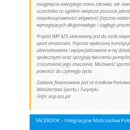
osiągnięcia należytego stanu zdrowia, ale ró
uczestnika co ogółem zwiększa poczucie jakośc
niepełnosprawności aktywność fizyczna nabiera
wymagających długotrwałego i ciągłego proces
Projekt IMP AZS skierowany jest do osób niep
sport amatorsko. Poprzez wplecioną koncepcj
ukierunkowane i wyspecjalizowane w tej dzi
społecznymi oraz sprzyjają tworzeniu pomyśl
zrozumienia jego znaczenia. Możliwość sporto
powrócić do czynnego życia.
Zadanie finansowane jest ze środków Państw
Ministerstwa Sportu i Turystyki.
/info: imp.azs.pl/
FACEBOOK – Integracyjne Mistrzostwa Pols