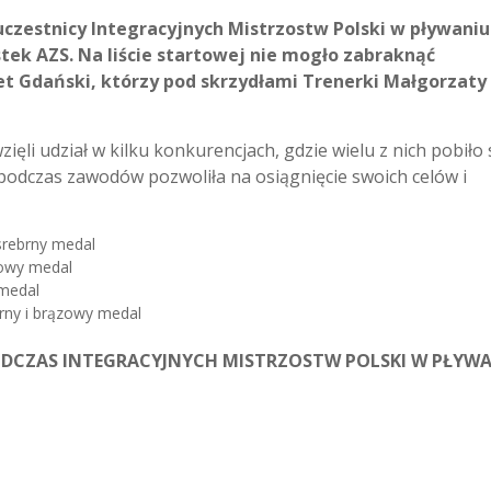
uczestnicy Integracyjnych Mistrzostw Polski w pływaniu
stek AZS. Na liście startowej nie mogło zabraknąć
t Gdański, którzy pod skrzydłami Trenerki Małgorzaty
ięli udział w kilku konkurencjach, gdzie wielu z nich pobiło
podczas zawodów pozwoliła na osiągnięcie swoich celów i
srebrny medal
zowy medal
 medal
rny i brązowy medal
ODCZAS INTEGRACYJNYCH MISTRZOSTW POLSKI W PŁYWA