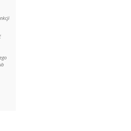
nkcji
ć
zego
ub