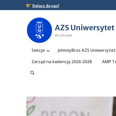
Skip
Dołącz do nas!
to
content
AZS Uniwersytet
#UGteam
Sekcje
JohnnyBros AZS Uniwersytet
Zarząd na kadencję 2026-2028
AMP Te
Search