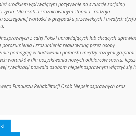
wnież środkiem wpływającym pozytywnie na sytuacje socjalną
i życia. Dla osób o zróżnicowanym stopniu i rodzaju
 szczególnej wartości w przypadku przewlekłych i trwałych dysfu
u.
ełnosprawnych z całej Polski uprawiających lub chcących uprawia
e porozumienia i zrozumienia realizowaną przez osoby
edzinie pomagają w budowaniu pomostu między rożnymi grupami
nych warunków dla pozyskiwania nowych odbiorców sportu, leps
wej rywalizacji pozwala osobom niepełnosprawnym włączyć się l
owego Funduszu Rehabilitacji Osób Niepełnosprawnych oraz
ki