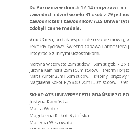
Do Poznania w dniach 12-14 maja zawitali 
zawodach udział wzięło 81 osób z 29 jedno
zawodniczek i zawodników AZS Uniwersyte
zdobyli cenne medale.
#nieUGięci, bo tak wspaniale o sobie mówią, wz
rekordy życiowe. Świetna zabawa i atmosfera 
integrację z innymi uczestnikami.
Martyna Wiszowata 25m st.dow. i 50m st.grzb. – 2 x 
Justyna Kamińska 25m i 50m st.dow. – srebrny i brą
Marta Winter 25m i 50m st.dow. – srebrny i brązowy
Magdalena Kokot-Rybińska 25m i 50m st.dow. – sreb
SKŁAD AZS UNIWERSYTETU GDAŃSKIEGO P
Justyna Kamińska
Marta Winter
Magdalena Kokot-Rybińska
Martyna Wiszowata