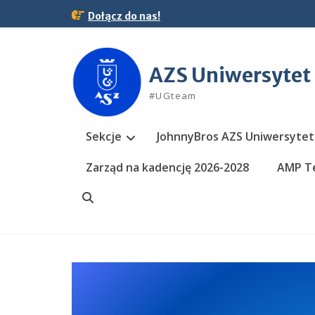
Skip
Dołącz do nas!
to
content
AZS Uniwersytet
#UGteam
Sekcje
JohnnyBros AZS Uniwersytet
Zarząd na kadencję 2026-2028
AMP Te
Search