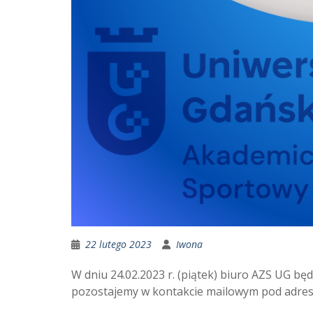
22 lutego 2023
Iwona
W dniu 24.02.2023 r. (piątek) biuro AZS UG b
pozostajemy w kontakcie mailowym pod adre