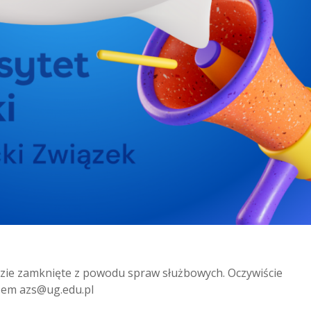
ędzie zamknięte z powodu spraw służbowych. Oczywiście
sem azs@ug.edu.pl