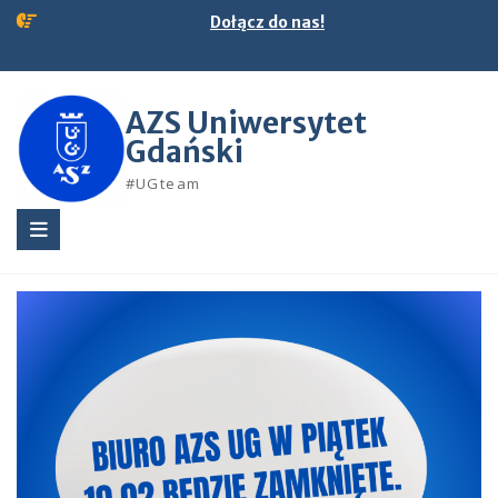
Skip
Dołącz do nas!
to
content
AZS Uniwersytet
Gdański
#UGteam