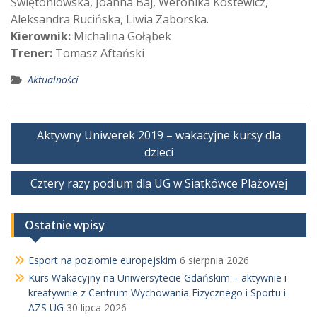
Świętoniowska, Joanna Baj, Weronika Kostewicz,
Aleksandra Rucińska, Liwia Zaborska.
Kierownik:
Michalina Gołąbek
Trener:
Tomasz Aftański
Aktualności
Nawigacja
Aktywny Uniwerek 2019 – wakacyjne kursy dla
wpisu
dzieci
Cztery razy podium dla UG w Siatkówce Plażowej
Ostatnie wpisy
Esport na poziomie europejskim
6 sierpnia 2026
Kurs Wakacyjny na Uniwersytecie Gdańskim – aktywnie i
kreatywnie z Centrum Wychowania Fizycznego i Sportu i
AZS UG
30 lipca 2026