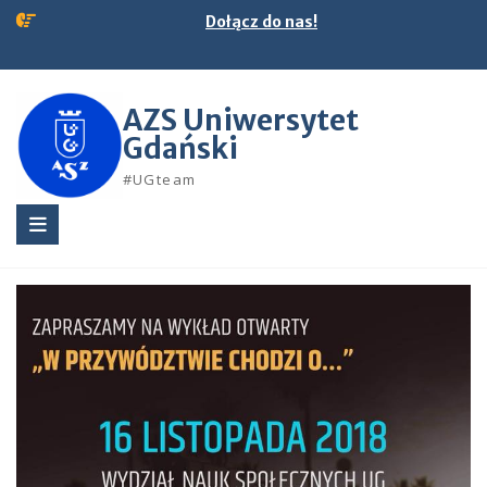
Skip
Dołącz do nas!
to
content
AZS Uniwersytet
Gdański
#UGteam