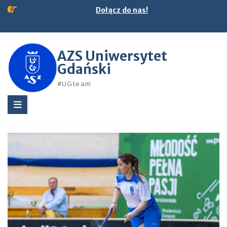
Skip
Dołącz do nas!
to
content
AZS Uniwersytet
Gdański
#UGteam