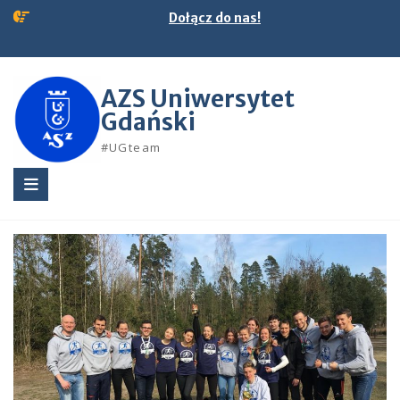
Skip
Dołącz do nas!
to
content
AZS Uniwersytet
Gdański
#UGteam