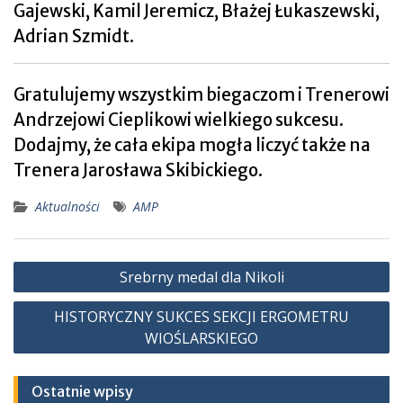
Gajewski, Kamil Jeremicz, Błażej Łukaszewski,
Adrian Szmidt.
Gratulujemy wszystkim biegaczom i Trenerowi
Andrzejowi Cieplikowi wielkiego sukcesu.
Dodajmy, że cała ekipa mogła liczyć także na
Trenera Jarosława Skibickiego.
Aktualności
AMP
Nawigacja
Srebrny medal dla Nikoli
wpisu
HISTORYCZNY SUKCES SEKCJI ERGOMETRU
WIOŚLARSKIEGO
Ostatnie wpisy