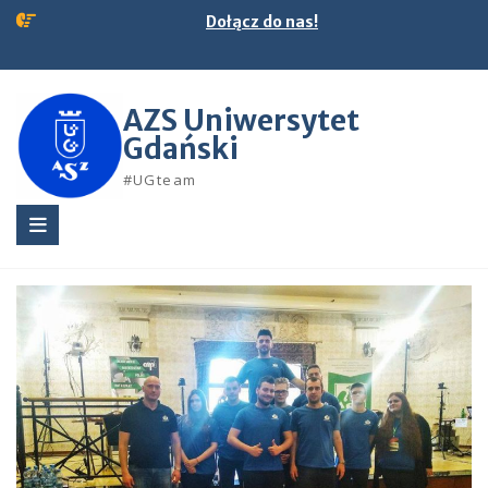
Skip
Dołącz do nas!
to
content
AZS Uniwersytet
Gdański
#UGteam