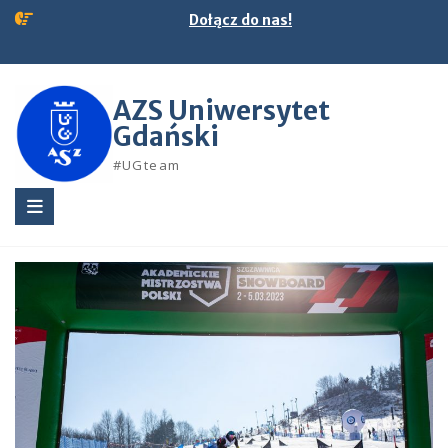
Skip
Dołącz do nas!
to
content
AZS Uniwersytet
Gdański
#UGteam