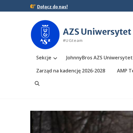
Skip
Dołącz do nas!
to
content
AZS Uniwersytet
#UGteam
Sekcje
JohnnyBros AZS Uniwersytet
Zarząd na kadencję 2026-2028
AMP Te
Search