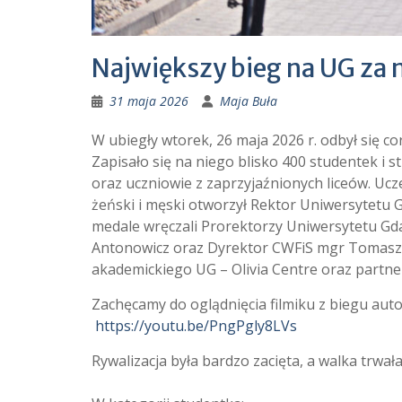
Największy bieg na UG za 
31 maja 2026
Maja Buła
W ubiegły wtorek, 26 maja 2026 r. odbył się 
Zapisało się na niego blisko 400 studentek i
oraz uczniowie z zaprzyjaźnionych liceów. Ucz
żeński i męski otworzył Rektor Uniwersytetu G
medale wręczali Prorektorzy Uniwersytetu Gda
Antonowicz oraz Dyrektor CWFiS mgr Tomasz A
akademickiego UG – Olivia Centre oraz partn
Zachęcamy do oglądnięcia filmiku z biegu aut
https://youtu.be/PngPgly8LVs
Rywalizacja była bardzo zacięta, a walka trwa