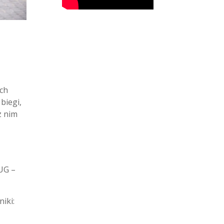
ych
biegi,
z nim
UG –
niki: