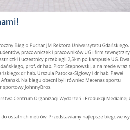
nami!
coroczny Bieg o Puchar JM Rektora Uniwersytetu Gdańskiego.
 studentów, pracowniczek i pracowników UG i firm zewnętrzn
estniczki i uczestnicy przebiegli 2,5km po kampusie UG. Dwa 
dańskiego, prof. dr hab. Piotr Stepnowski, a na mecie wraz 
ńskiego: dr hab. Urszula Patocka-Sigłowy i dr hab. Paweł
ftański. Na biegu obecni byli również Mecenas sportu
er sportowy JohnnyBros.
orstwa Centrum Organizacji Wydarzeń i Produkcji Medialnej 
ła do ostatnich metrów. Przedstawiamy najlepsze biegowe wy