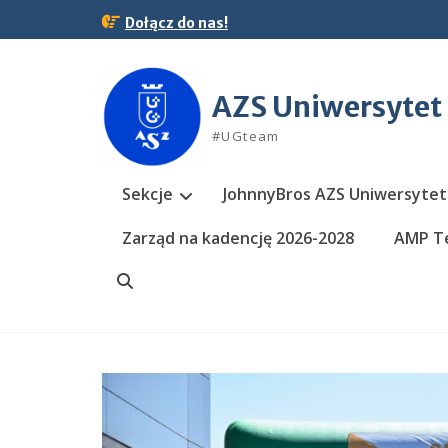
Skip
Dołącz do nas!
to
content
AZS Uniwersytet
#UGteam
Sekcje
JohnnyBros AZS Uniwersytet
Zarząd na kadencję 2026-2028
AMP Te
Search