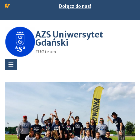
Skip
Dołącz do nas!
to
content
AZS Uniwersytet
Gdański
#UGteam