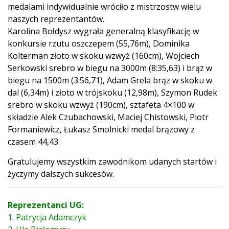
medal
ami indywidualnie wróciło z mistrzostw wielu
naszych reprezentantów.
Karolina Bołdysz wygrała generalną klasyfikację w
konkursie rzutu oszczepem (55,76m), Dominika
Kolterman złoto w skoku wzwyż (160cm), Wojciech
Serkowski srebro w biegu na 3000m (8:35,63) i brąz w
biegu na 1500m (3:56,71), Adam Grela brąz w skoku w
dal (6,34m) i złoto w trójskoku (12,98m), Szymon Rudek
srebro w skoku wzwyż (190cm), sztafeta 4×100 w
składzie Alek Czubachowski, Maciej Chistowski, Piotr
Formaniewicz, Łukasz Smolnicki medal brązowy z
czasem 44,43.
Gratulujemy wszystkim zawodnikom udanych startów i
życzymy dalszych sukcesów.
Reprezentanci UG:
1. Patrycja Adamczyk