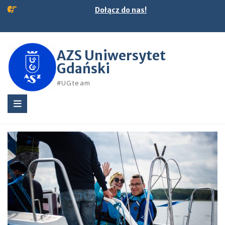
Skip
Dołącz do nas!
to
content
AZS Uniwersytet
Gdański
#UGteam