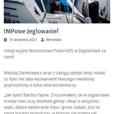
IMPowe żeglowanie!
15 września 2021
Weronika
Integracyjne Mistrzostwa Polski AZS w Żeglarstwie za
nami!
Mikołaj Ziemkiewicz wraz z załogą zdobył złoty medal,
co było nie lada wyzwaniem! Naszego medalistę
poprosiliśmy o kilka słów komentarza.
„Jak było? Bardzo fajnie. Zrozumiałem, że w żeglarstwie
trzeba mieć oczy dookoła głowy i dbać o wszystko:
wiatr, dobre wybieranie foka i grota, balast. Jest to
sport bardzo techniczny, w którym nie trzeba się