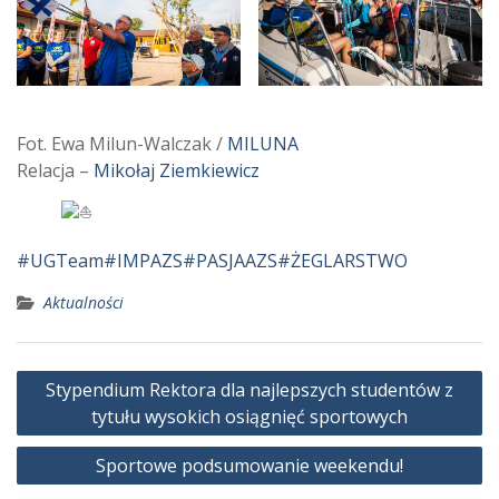
Fot. Ewa Milun-Walczak /
MILUNA
Relacja –
Mikołaj Ziemkiewicz
#UGTeam
#IMPAZS
#PASJAAZS
#ŻEGLARSTWO
Aktualności
Nawigacja
Stypendium Rektora dla najlepszych studentów z
wpisu
tytułu wysokich osiągnięć sportowych
Sportowe podsumowanie weekendu!