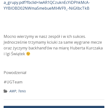
a_grupy.pdf?fbclid=IwAR1QCzuknEcYiDPhkMcA-
YYBIOBD02NWma5mebueMll4VF9_-NiGXbcTkB
Mocno wierzymy w nasz zespół i w ich sukces.
Jednocześnie trzymamy kciuki za same wygrane mecze
oraz życzymy backhand’ów na miarę Huberta Kurczaka
i Igi Świątek
Powodzenia!
#UGTeam
AMP
,
Tenis
Nawigacja