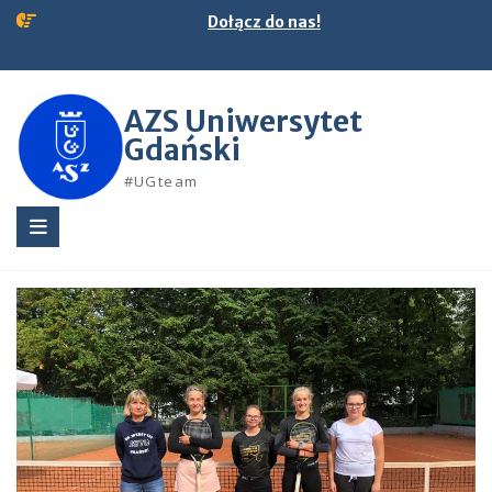
Skip
Dołącz do nas!
to
content
AZS Uniwersytet
Gdański
#UGteam