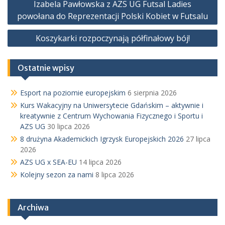
Izabela Pawłowska z AZS UG Futsal Ladies
wpisu
powołana do Reprezentacji Polski Kobiet w Futsalu
Koszykarki rozpoczynają półfinałowy bój!
Ostatnie wpisy
Esport na poziomie europejskim
6 sierpnia 2026
Kurs Wakacyjny na Uniwersytecie Gdańskim – aktywnie i
kreatywnie z Centrum Wychowania Fizycznego i Sportu i
AZS UG
30 lipca 2026
8 drużyna Akademickich Igrzysk Europejskich 2026
27 lipca
2026
AZS UG x SEA-EU
14 lipca 2026
Kolejny sezon za nami
8 lipca 2026
Archiwa