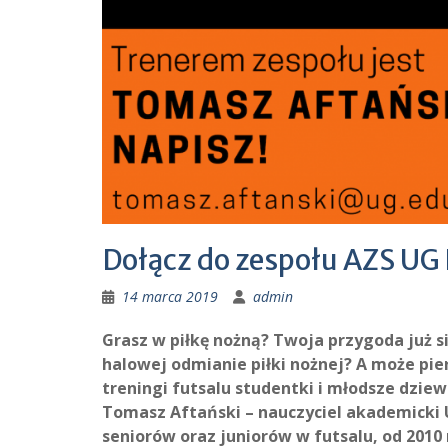
Dołącz do zespołu AZS UG 
14 marca 2019
admin
Grasz w piłkę nożną? Twoja przygoda już si
halowej odmianie piłki nożnej? A może pie
treningi futsalu studentki i młodsze dziew
Tomasz Aftański – nauczyciel akademicki U
seniorów oraz juniorów w futsalu, od 2010 r