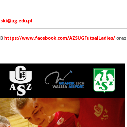
ski@ug.edu.pl
FB
https://www.facebook.com/AZSUGFutsalLadies/
oraz