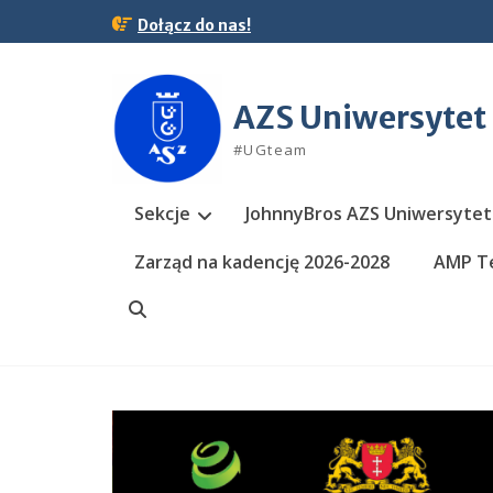
Skip
Dołącz do nas!
to
content
AZS Uniwersytet
#UGteam
Sekcje
JohnnyBros AZS Uniwersytet
Zarząd na kadencję 2026-2028
AMP Te
Search