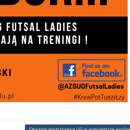
Otwarte mistrzostwa UG w ergometrze wiośla