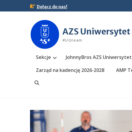
Skip
Dołącz do nas!
to
content
AZS Uniwersytet
#UGteam
Sekcje
JohnnyBros AZS Uniwersytet
Zarząd na kadencję 2026-2028
AMP Te
Search