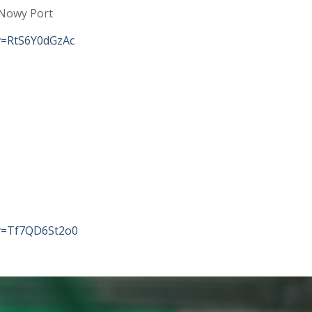
 Nowy Port
v=RtS6Y0dGzAc
?v=Tf7QD6St2o0