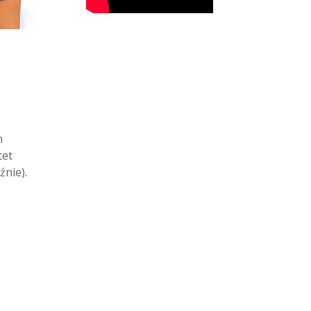
m
tet
źnie).