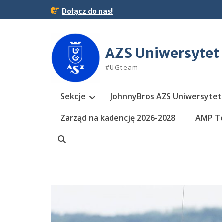
Skip
Dołącz do nas!
to
content
AZS Uniwersytet
#UGteam
Sekcje
JohnnyBros AZS Uniwersytet
Zarząd na kadencję 2026-2028
AMP Te
Search