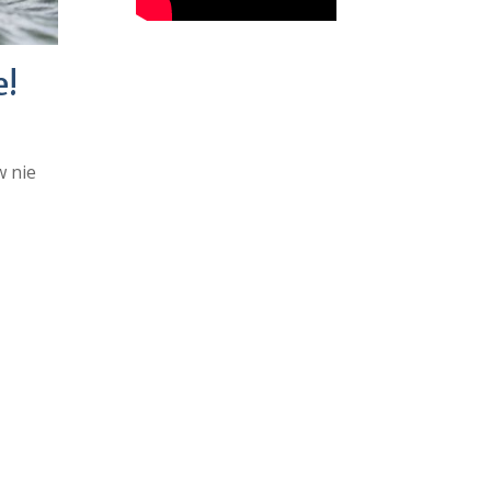
e!
w nie