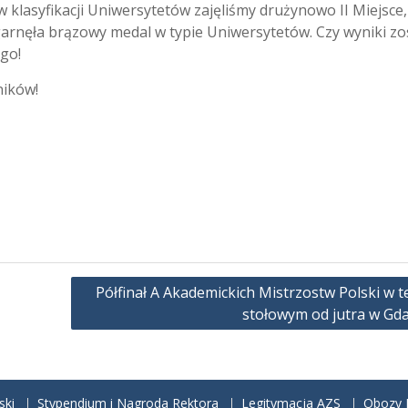
klasyfikacji Uniwersytetów zajęliśmy drużynowo II Miejsce,
arnęła brązowy medal w typie Uniwersytetów. Czy wyniki z
go!
ników!
Półfinał A Akademickich Mistrzostw Polski w t
stołowym od jutra w Gd
ski
Stypendium i Nagroda Rektora
Legitymacja AZS
Obozy N