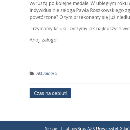
wyruszą po kolejne medale. W ubiegłym roku w 
indywidualnie załoga Pawła Roszkowskiego zg
powtórzone? O tym przekonamy się już niedłu
Trzymamy kciuki i życzymy jak najlepszych wy
Ahoj, załogo!
Aktualności
Nawigacja
Czas na debiut!
wpisu
Sekcje
JohnnyBros AZS Uniwersytet Gdań