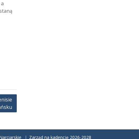
 a
ostaną
enisie
ańsku
arciarskie
Zarząd na kadencję 2026-2028