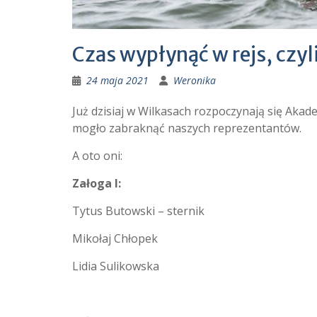
Czas wypłynąć w rejs, czy
24 maja 2021
Weronika
Już dzisiaj w Wilkasach rozpoczynają się Akad
mogło zabraknąć naszych reprezentantów.
A oto oni:
Załoga I:
Tytus Butowski – sternik
Mikołaj Chłopek
Lidia Sulikowska