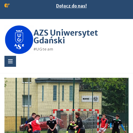
Skip
Dołącz do nas!
to
content
AZS Uniwersytet
Gdański
#UGteam