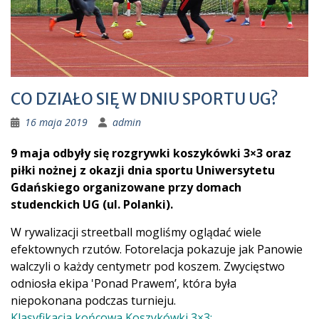
CO DZIAŁO SIĘ W DNIU SPORTU UG?
16 maja 2019
admin
9 maja odbyły się rozgrywki koszykówki 3×3 oraz
piłki nożnej z okazji dnia sportu Uniwersytetu
Gdańskiego organizowane przy domach
studenckich UG (ul. Polanki).
W rywalizacji streetball mogliśmy oglądać wiele
efektownych rzutów. Fotorelacja pokazuje jak Panowie
walczyli o każdy centymetr pod koszem. Zwycięstwo
odniosła ekipa 'Ponad Prawem’, która była
niepokonana podczas turnieju.
Klasyfikacja końcowa Koszykówki 3×3: