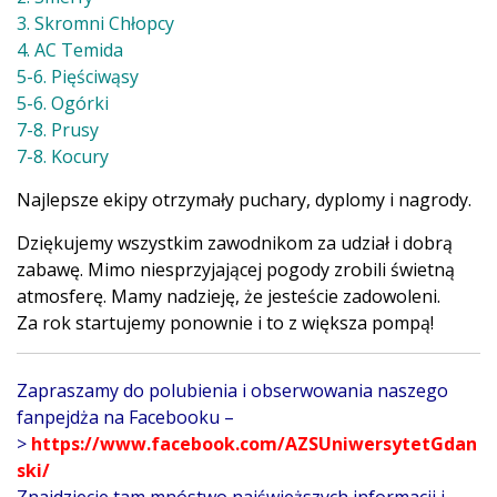
3. Skromni Chłopcy
4. AC Temida
5-6. Pięściwąsy
5-6. Ogórki
7-8. Prusy
7-8. Kocury
Najlepsze ekipy otrzymały puchary, dyplomy i nagrody.
Dziękujemy wszystkim zawodnikom za udział i dobrą
zabawę. Mimo niesprzyjającej pogody zrobili świetną
atmosferę. Mamy nadzieję, że jesteście zadowoleni.
Za rok startujemy ponownie i to z większa pompą!
Zapraszamy do polubienia i obserwowania naszego
fanpejdża na Facebooku –
>
https://www.facebook.com/AZSUniwersytetGdan
ski
/
Znajdziecie tam mnóstwo najświeższych informacji i