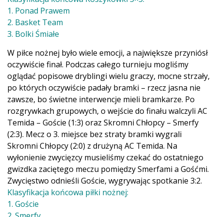
1. Ponad Prawem
2. Basket Team
3. Bolki Śmiałe
W piłce nożnej było wiele emocji, a największe przyniósł
oczywiście finał. Podczas całego turnieju mogliśmy
oglądać popisowe dryblingi wielu graczy, mocne strzały,
po których oczywiście padały bramki – rzecz jasna nie
zawsze, bo świetne interwencje mieli bramkarze. Po
rozgrywkach grupowych, o wejście do finału walczyli AC
Temida – Goście (1:3) oraz Skromni Chłopcy – Smerfy
(2:3). Mecz o 3. miejsce bez straty bramki wygrali
Skromni Chłopcy (2:0) z drużyną AC Temida. Na
wyłonienie zwycięzcy musieliśmy czekać do ostatniego
gwizdka zaciętego meczu pomiędzy Smerfami a Gośćmi.
Zwycięstwo odnieśli Goście, wygrywając spotkanie 3:2.
Klasyfikacja końcowa piłki nożnej:
1. Goście
2. Smerfy