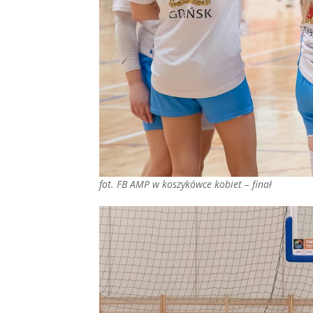
fot. FB AMP w koszykówce kobiet – finał