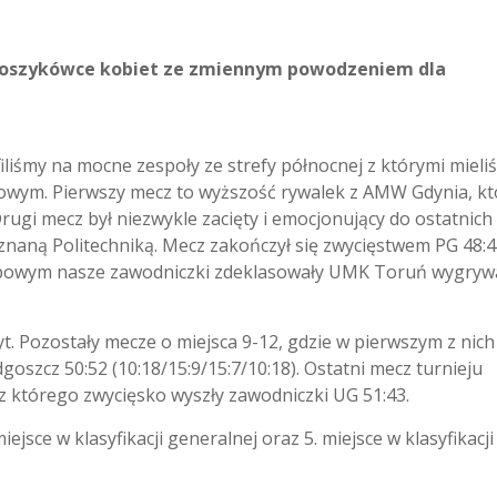
 koszykówce kobiet ze zmiennym powodzeniem dla
iliśmy na mocne zespoły ze strefy północnej z którymi mieli
nałowym. Pierwszy mecz to wyższość rywalek z AMW Gdynia, kt
Drugi mecz był niezwykle zacięty i emocjonujący do ostatnich
naną Politechniką. Mecz zakończył się zwycięstwem PG 48:
grupowym nasze zawodniczki zdeklasowały UMK Toruń wygryw
. Pozostały mecze o miejsca 9-12, gdzie w pierwszym z nich
oszcz 50:52 (10:18/15:9/15:7/10:18). Ostatni mecz turnieju
z którego zwycięsko wyszły zawodniczki UG 51:43.
jsce w klasyfikacji generalnej oraz 5. miejsce w klasyfikacji