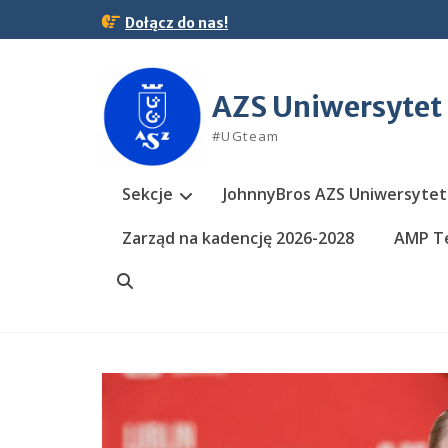
Skip
Dołącz do nas!
to
content
AZS Uniwersytet
#UGteam
Sekcje
JohnnyBros AZS Uniwersytet
Zarząd na kadencję 2026-2028
AMP Te
Search