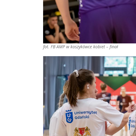
fot. FB AMP w koszykówce kobiet – finał