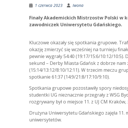
1 czerwca 2023
Iwona
Finały Akademickich Mistrzostw Polski w
zawodniczek Uniwersytetu Gdańskiego.
Kluczowe okazały się spotkania grupowe. Traf
okazję zmierzyć się wcześniej na turnieju fi
pewnie wygrały 54:40 (19:17/15:6/10:12/10:5). 
sekund – Derby Miasta Gdańsk z dobrze nam z
(15:14/13:12/8:10/12:11). W trzecim meczu 
spotkanie 61:37 (14:9/21:8/17:10/9:10).
Spotkania grupowe pozostawiły spory niedosyt
studentki UG nieznacznie przegrały z WSG Bydg
rozgrywany był o miejsce 11. z UJ CM Kraków, 
Drużyna Uniwersytetu Gdańskiego zajęła 11. mie
uniwersytetów.